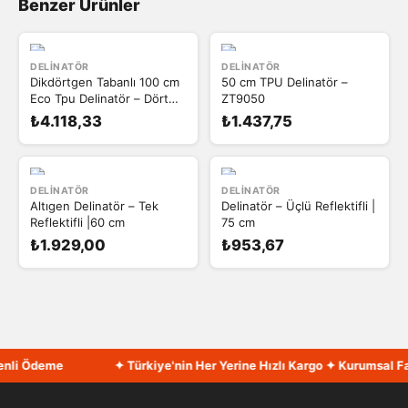
Benzer Ürünler
DELINATÖR
DELINATÖR
Dikdörtgen Tabanlı 100 cm
50 cm TPU Delinatör –
Eco Tpu Delinatör – Dört
ZT9050
Reflektifli
₺4.118,33
₺1.437,75
DELINATÖR
DELINATÖR
Altıgen Delinatör – Tek
Delinatör – Üçlü Reflektifli |
Reflektifli |60 cm
75 cm
₺1.929,00
₺953,67
li Ödeme
✦ Türkiye'nin Her Yerine Hızlı Kargo ✦ Kurumsal Fatu