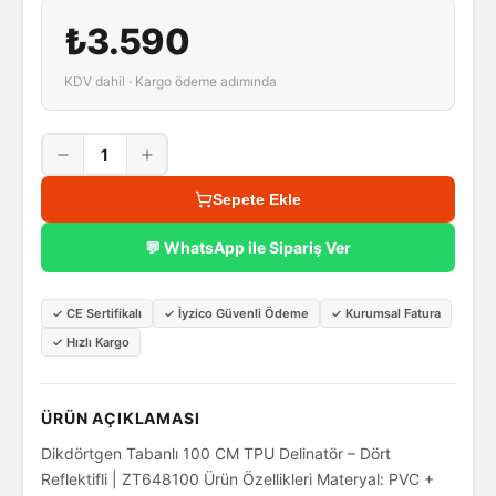
₺3.590
KDV dahil · Kargo ödeme adımında
1
Sepete Ekle
💬 WhatsApp ile Sipariş Ver
✓
CE Sertifikalı
✓
İyzico Güvenli Ödeme
✓
Kurumsal Fatura
✓
Hızlı Kargo
ÜRÜN AÇIKLAMASI
Dikdörtgen Tabanlı 100 CM TPU Delinatör – Dört
Reflektifli | ZT648100 Ürün Özellikleri Materyal: PVC +