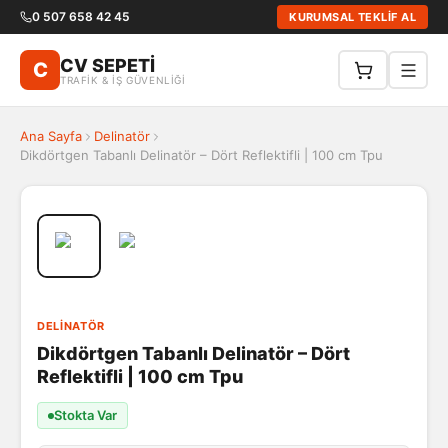
0 507 658 42 45
KURUMSAL TEKLİF AL
CV SEPETİ
C
TRAFİK & İŞ GÜVENLİĞİ
Ana Sayfa
Delinatör
Dikdörtgen Tabanlı Delinatör – Dört Reflektifli | 100 cm Tpu
DELINATÖR
Dikdörtgen Tabanlı Delinatör – Dört
Reflektifli | 100 cm Tpu
Stokta Var