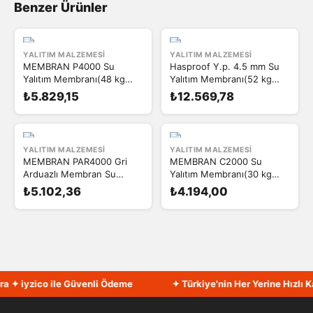
Benzer Ürünler
YALITIM MALZEMESI
YALITIM MALZEMESI
MEMBRAN P4000 Su
Hasproof Y.p. 4.5 mm Su
Yalıtım Membranı(48 kg
Yalıtım Membranı(52 kg
10M²)
10M²)
₺5.829,15
₺12.569,78
YALITIM MALZEMESI
YALITIM MALZEMESI
MEMBRAN PAR4000 Gri
MEMBRAN C2000 Su
Arduazlı Membran Su
Yalıtım Membranı(30 kg
Yalıtım Membranı (44KG
10M²)
₺5.102,36
₺4.194,00
10M²) 4 mm
 ✦ iyzico ile Güvenli Ödeme
✦ Türkiye'nin Her Yerine Hızlı Ka