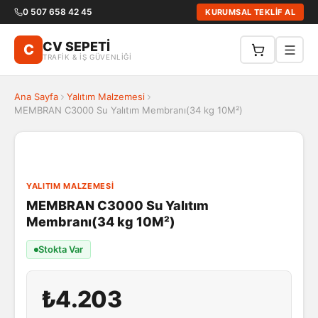
0 507 658 42 45
KURUMSAL TEKLİF AL
CV SEPETİ
C
TRAFİK & İŞ GÜVENLİĞİ
Ana Sayfa
Yalıtım Malzemesi
MEMBRAN C3000 Su Yalıtım Membranı(34 kg 10M²)
YALITIM MALZEMESI
MEMBRAN C3000 Su Yalıtım
Membranı(34 kg 10M²)
Stokta Var
₺4.203