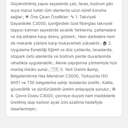
Güçlendirilmiş yapısı sayesinde çatı, teras, bodrum gibi
suya maruz kalan tüm alanlarda uzun süreli koruma
sağlar.; 🌟 Öne Çıkan Özellikler: 🔧 1. Takviyeli
Dayanıklılık C3000, içeriğindeki özel fiberglas takviyeli
taşıyıcı katman sayesinde sıcaklık farklarına, çatlamalara
ve dış etkilere karşı direnç gösterir.; Hem darbelere hem
de mekanik yüklere karşı mukavemeti yüksektir.; 🏠 2.
Uygulama Esnekliği Eğimli ve düz çatılarda, teraslarda,
otopark üstü alanlarda ve bodrum perde duvarlarında
rahatlıkla uygulanabilir.; Alevle yapıştırma yöntemiyle hızlı
montaj imkânı sunar.; 🇹🇷 3. Yerli Üretim &amp;
Belgelendirme Has Membran C3000, Türkiye’de ISO
9001 ve TSE belgelerine sahip tesislerde üretilir.; Kalite,
güvenilirlik ve sürdürülebilir üretim anlayışıyla sunulur.; ♻️
4. Çevre Dostu C3000, çevreye duyarlı ham maddelerle
üretilmiş olup karbon ayak izini azaltma hedefiyle
tasarlanmıştır.;