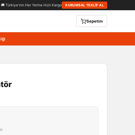
🚚 Türkiye'nin Her Yerine Hızlı Kargo
KURUMSAL TEKLİF AL
Sepetim
iği
tör
da