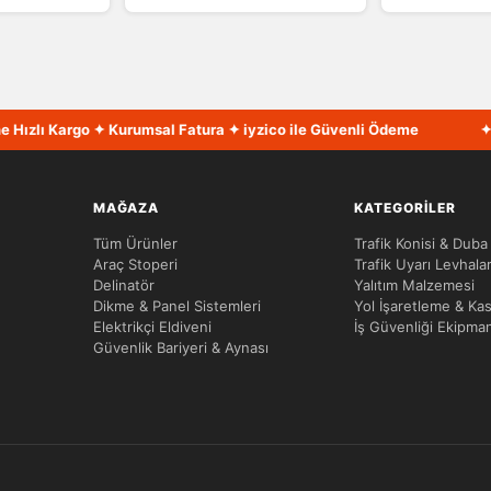
ızlı Kargo ✦ Kurumsal Fatura ✦ iyzico ile Güvenli Ödeme
✦ Tür
MAĞAZA
KATEGORILER
Tüm Ürünler
Trafik Konisi & Duba
Araç Stoperi
Trafik Uyarı Levhalar
Delinatör
Yalıtım Malzemesi
Dikme & Panel Sistemleri
Yol İşaretleme & Kas
Elektrikçi Eldiveni
İş Güvenliği Ekipman
Güvenlik Bariyeri & Aynası