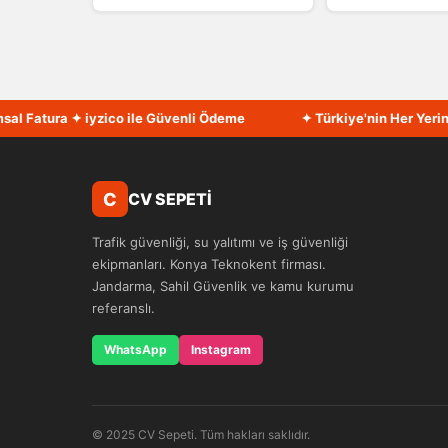
 Fatura ✦ iyzico ile Güvenli Ödeme
✦ Türkiye'nin Her Yerine H
C
CV SEPETİ
Trafik güvenliği, su yalıtımı ve iş güvenliği
ekipmanları. Konya Teknokent firması.
Jandarma, Sahil Güvenlik ve kamu kurumu
referanslı.
WhatsApp
Instagram
© 2025 CV Sepeti. Tüm hakları saklıdır.