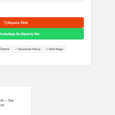
Sepete Ekle
hatsApp ile Sipariş Ver
i Ödeme
✓
Kurumsal Fatura
✓
Hızlı Kargo
tör – Tek
 cm