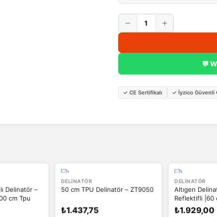
1
💬 W
✓
CE Sertifikalı
✓
İyzico Güvenl
DELINATÖR
DELINATÖR
ı Delinatör –
50 cm TPU Delinatör – ZT9050
Altıgen Delina
 100 cm Tpu
Reflektifli |60
₺1.437,75
₺1.929,00