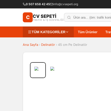
0 507 658 42 45
info@cvsepeti.org
CV SEPETİ
C
TRAFİK & İŞ GÜVENLİĞİ
TÜM KATEGORİLER
Tüm Ürünler
Tra
Ana Sayfa
Delinatör
45 cm Pe Delinatör