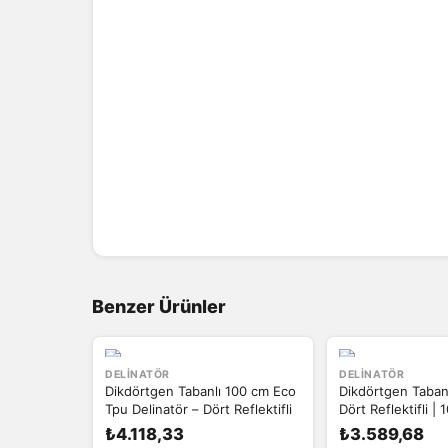
Benzer Ürünler
DELINATÖR
DELINATÖR
Dikdörtgen Tabanlı 100 cm Eco
Dikdörtgen Tabanl
Tpu Delinatör – Dört Reflektifli
Dört Reflektifli |
₺4.118,33
₺3.589,68