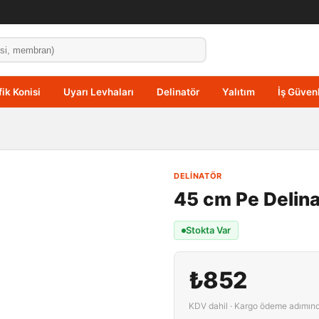
fik Konisi
Uyarı Levhaları
Delinatör
Yalıtım
İş Güvenl
DELINATÖR
45 cm Pe Delina
Stokta Var
₺852
KDV dahil · Kargo ödeme adımın