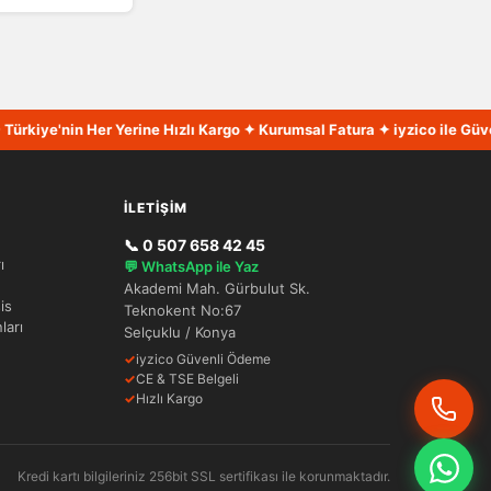
kiye'nin Her Yerine Hızlı Kargo ✦ Kurumsal Fatura ✦ iyzico ile Güvenl
İLETIŞIM
📞 0 507 658 42 45
ı
💬 WhatsApp ile Yaz
Akademi Mah. Gürbulut Sk.
is
Teknokent No:67
ları
Selçuklu / Konya
✓
iyzico Güvenli Ödeme
✓
CE & TSE Belgeli
✓
Hızlı Kargo
Kredi kartı bilgileriniz 256bit SSL sertifikası ile korunmaktadır.