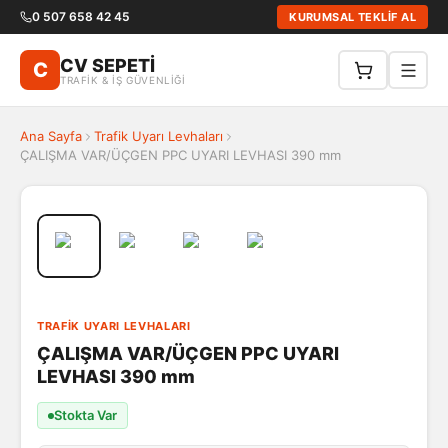
0 507 658 42 45
KURUMSAL TEKLİF AL
CV SEPETİ
C
TRAFİK & İŞ GÜVENLİĞİ
Ana Sayfa
Trafik Uyarı Levhaları
ÇALIŞMA VAR/ÜÇGEN PPC UYARI LEVHASI 390 mm
TRAFIK UYARI LEVHALARI
ÇALIŞMA VAR/ÜÇGEN PPC UYARI
LEVHASI 390 mm
Stokta Var