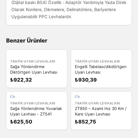
(Dijital baskı BS4) Özellik : Adaptör Yardımıyla Yada Direk
Olarak Konilere, Dikmelere, Delinatörlere, Bariyerlere
Uygulanabilir PPC Levhalardır.
Benzer Ürünler
TRAFIK UYARI LEVHALARI
TRAFIK UYARI LEVHALARI
Sağa Yönlendirme
Engelli Tabelası/dikdörtgen
Diktörtgen Uyarı Levhası
Uyarı Levhası
₺922,32
₺930,39
TRAFIK UYARI LEVHALARI
TRAFIK UYARI LEVHALARI
Sağa Yönlendirme Yuvarlak
ZT950 – Azami Hız 30 Km /
Uyarı Levhası - ZT541
Kare Uyarı Levhası
₺625,50
₺852,75