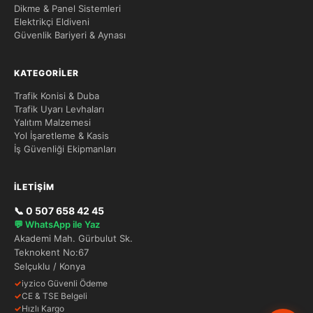
Dikme & Panel Sistemleri
Elektrikçi Eldiveni
Güvenlik Bariyeri & Aynası
KATEGORILER
Trafik Konisi & Duba
Trafik Uyarı Levhaları
Yalıtım Malzemesi
Yol İşaretleme & Kasis
İş Güvenliği Ekipmanları
İLETIŞIM
📞 0 507 658 42 45
💬 WhatsApp ile Yaz
Akademi Mah. Gürbulut Sk.
Teknokent No:67
Selçuklu / Konya
✓
iyzico Güvenli Ödeme
✓
CE & TSE Belgeli
✓
Hızlı Kargo