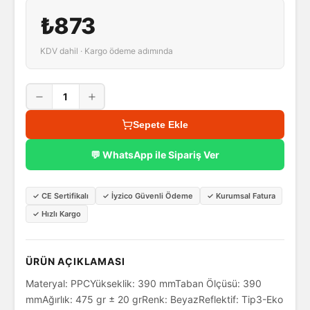
₺873
KDV dahil · Kargo ödeme adımında
1
Sepete Ekle
💬 WhatsApp ile Sipariş Ver
✓
CE Sertifikalı
✓
İyzico Güvenli Ödeme
✓
Kurumsal Fatura
✓
Hızlı Kargo
ÜRÜN AÇIKLAMASI
Materyal: PPCYükseklik: 390 mmTaban Ölçüsü: 390
mmAğırlık: 475 gr ± 20 grRenk: BeyazReflektif: Tip3-Eko