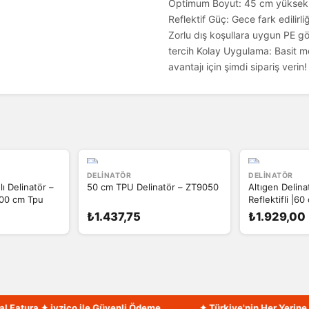
Optimum Boyut: 45 cm yüksekli
Reflektif Güç: Gece fark edilirli
Zorlu dış koşullara uygun PE g
tercih Kolay Uygulama: Basit mo
avantajı için şimdi sipariş verin!
DELINATÖR
DELINATÖR
ı Delinatör –
50 cm TPU Delinatör – ZT9050
Altıgen Delina
 100 cm Tpu
Reflektifli |60
₺1.437,75
₺1.929,00
tura ✦ iyzico ile Güvenli Ödeme
✦ Türkiye'nin Her Yerine Hızl