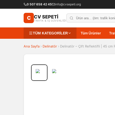
0 507 658 42 45
info@cvsepeti.org
CV SEPETİ
C
TRAFİK & İŞ GÜVENLİĞİ
TÜM KATEGORİLER
Tüm Ürünler
Tra
Ana Sayfa
Delinatör
Delinatör – Çift Reflektifli | 45 cm 