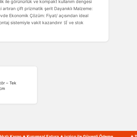
k ile görünürlük ve kompakt kullanım dengesi
ği artıran çift prizmatik şerit Dayanıklı Malzeme:
övde Ekonomik Çözüm: Fiyat/ açısından ideal
ntaj sistemiyle vakit kazandırır 🛒 ve stok
tör – Tek
 cm
ı Kargo ✦ Kurumsal Fatura ✦ iyzico ile Güvenli Ödeme
✦ Türkiy