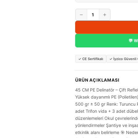
1
💬 W
✓
CE Sertifikalı
✓
İyzico Güvenl
ÜRÜN AÇIKLAMASI
45 CM PE Delinatör – Çift Refle
Yüksek dayanımlı PE (Polietile
500 gr ± 50 gr Renk: Turuncu R
adet Trifon vida + 3 adet dübel
düzenlemeleri Okul çevrelerinde
yönlendirmeler Şantiye ve inşaa
etkinlik alanı belirleme 🎯 Ned