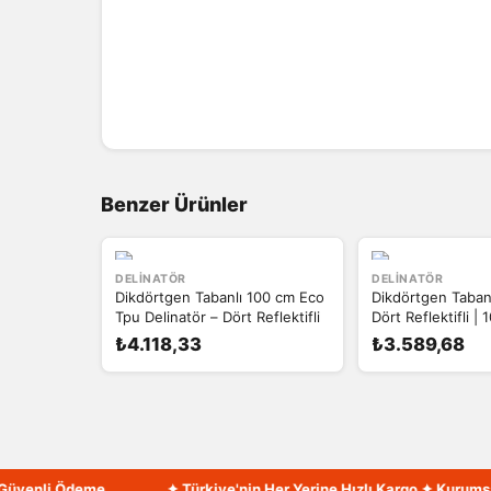
Benzer Ürünler
DELINATÖR
DELINATÖR
Dikdörtgen Tabanlı 100 cm Eco
Dikdörtgen Tabanl
Tpu Delinatör – Dört Reflektifli
Dört Reflektifli |
₺4.118,33
₺3.589,68
enli Ödeme
✦ Türkiye'nin Her Yerine Hızlı Kargo ✦ Kurumsal Fa