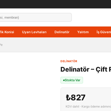
fik Konisi
Uyarı Levhaları
Delinatör
Yalıtım
İş Güvenl
Pe
DELINATÖR
Delinatör – Çift 
Stokta Var
₺827
KDV dahil · Kargo ödeme adımın