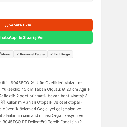
Sepete Ekle
hatsApp ile Sipariş Ver
i Ödeme
✓
Kurumsal Fatura
✓
Hızlı Kargo
ktifli | 8045ECO 🛠️ Ürün Özellikleri Malzeme:
n) Yükseklik: 45 cm Taban Ölçüsü: Ø 20 cm Ağırlık:
eflektif: 2 adet prizmatik beyaz bant Montaj: 3
 🚧 Kullanım Alanları Otopark ve özel otopark
 güvenlik önlemleri Geçici yol çalışmaları ve
t alanlarının sınırlandırılması Organizasyon ve
en 8045ECO PE Delinatörü Tercih Etmelisiniz?