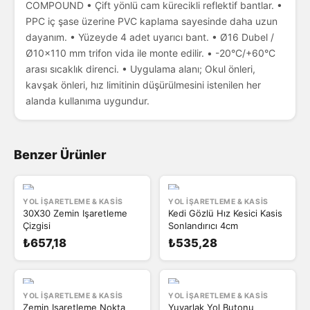
COMPOUND • Çift yönlü cam kürecikli reflektif bantlar. •
PPC iç şase üzerine PVC kaplama sayesinde daha uzun
dayanım. • Yüzeyde 4 adet uyarıcı bant. • Ø16 Dubel /
Ø10x110 mm trifon vida ile monte edilir. • -20°C/+60°C
arası sıcaklık direnci. • Uygulama alanı; Okul önleri,
kavşak önleri, hız limitinin düşürülmesini istenilen her
alanda kullanıma uygundur.
Benzer Ürünler
YOL İŞARETLEME & KASIS
YOL İŞARETLEME & KASIS
30X30 Zemin Işaretleme
Kedi Gözlü Hız Kesici Kasis
Çizgisi
Sonlandırıcı 4cm
₺657,18
₺535,28
YOL İŞARETLEME & KASIS
YOL İŞARETLEME & KASIS
Zemin Işaretleme Nokta
Yuvarlak Yol Butonu