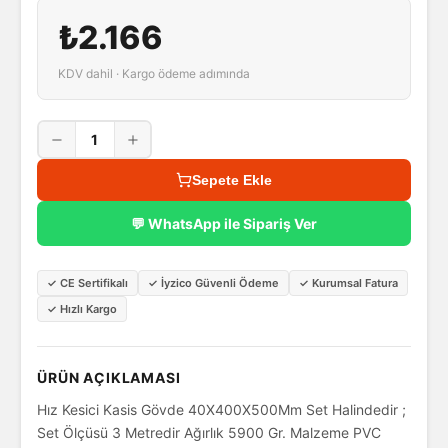
₺2.166
KDV dahil · Kargo ödeme adımında
1
Sepete Ekle
💬 WhatsApp ile Sipariş Ver
✓
CE Sertifikalı
✓
İyzico Güvenli Ödeme
✓
Kurumsal Fatura
✓
Hızlı Kargo
ÜRÜN AÇIKLAMASI
Hız Kesici Kasis Gövde 40X400X500Mm Set Halindedir ;
Set Ölçüsü 3 Metredir Ağırlık 5900 Gr. Malzeme PVC