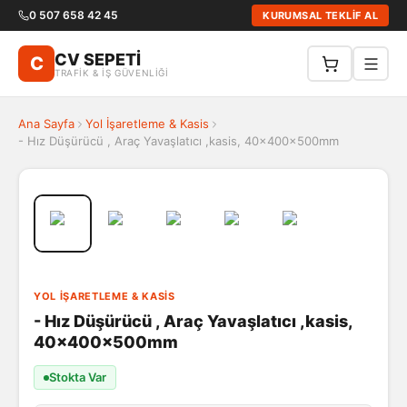
0 507 658 42 45
KURUMSAL TEKLİF AL
CV SEPETİ
C
TRAFİK & İŞ GÜVENLİĞİ
Ana Sayfa
Yol İşaretleme & Kasis
- Hız Düşürücü , Araç Yavaşlatıcı ,kasis, 40x400x500mm
YOL İŞARETLEME & KASIS
- Hız Düşürücü , Araç Yavaşlatıcı ,kasis,
40x400x500mm
Stokta Var