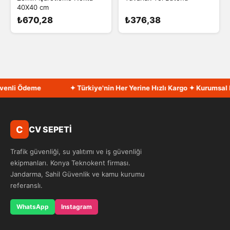
40X40 cm
₺670,28
₺376,38
enli Ödeme
✦ Türkiye'nin Her Yerine Hızlı Kargo ✦ Kurumsal Fa
C
CV SEPETİ
Trafik güvenliği, su yalıtımı ve iş güvenliği
ekipmanları. Konya Teknokent firması.
Jandarma, Sahil Güvenlik ve kamu kurumu
referanslı.
WhatsApp
Instagram