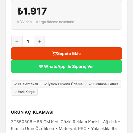
₺1.917
KDV dahil · Kargo ödeme adımında
1
Sepete Ekle
💬 WhatsApp ile Sipariş Ver
✓
CE Sertifikalı
✓
İyzico Güvenli Ödeme
✓
Kurumsal Fatura
✓
Hızlı Kargo
ÜRÜN AÇIKLAMASI
ZT650506 – 65 CM Kedi Gözlü Reklam Konisi | Ağırlıklı –
Kırmızı Ürün Özellikleri • Materyal: PPC • Yükseklik: 65