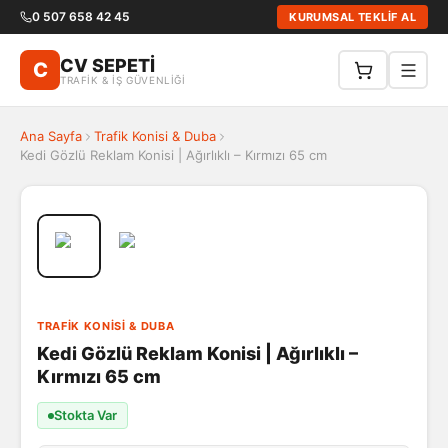
0 507 658 42 45
KURUMSAL TEKLİF AL
CV SEPETİ
C
TRAFİK & İŞ GÜVENLİĞİ
Ana Sayfa
Trafik Konisi & Duba
Kedi Gözlü Reklam Konisi | Ağırlıklı – Kırmızı 65 cm
TRAFIK KONISI & DUBA
Kedi Gözlü Reklam Konisi | Ağırlıklı –
Kırmızı 65 cm
Stokta Var