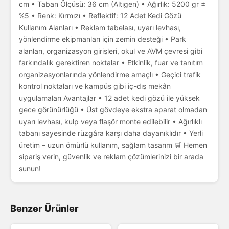
cm • Taban Ölçüsü: 36 cm (Altıgen) • Ağırlık: 5200 gr ±
%5 • Renk: Kırmızı • Reflektif: 12 Adet Kedi Gözü
Kullanım Alanları • Reklam tabelası, uyarı levhası,
yönlendirme ekipmanları için zemin desteği • Park
alanları, organizasyon girişleri, okul ve AVM çevresi gibi
farkındalık gerektiren noktalar • Etkinlik, fuar ve tanıtım
organizasyonlarında yönlendirme amaçlı • Geçici trafik
kontrol noktaları ve kampüs gibi iç-dış mekân
uygulamaları Avantajlar • 12 adet kedi gözü ile yüksek
gece görünürlüğü • Üst gövdeye ekstra aparat olmadan
uyarı levhası, kulp veya flaşör monte edilebilir • Ağırlıklı
tabanı sayesinde rüzgâra karşı daha dayanıklıdır • Yerli
üretim – uzun ömürlü kullanım, sağlam tasarım 🛒 Hemen
sipariş verin, güvenlik ve reklam çözümlerinizi bir arada
sunun!
Benzer Ürünler