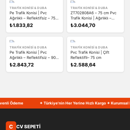
TRAFIK KONISI & DUBA
TRAFIK KONISI & DUBA
Pe Trafik Konisi | Pvc
ZT702808A6 – 75 cm Pvc
Ağırlıklı – Reflektifsiz – 75
Trafik Konisi | Ağırlıklı –
cm
Reflektifsiz
₺1.833,82
₺3.044,70
TRAFIK KONISI & DUBA
TRAFIK KONISI & DUBA
Pe Trafik Konisi | Pvc
Pvc Trafik Konisi | Çift
Ağırlıklı – Reflektifsiz – 90
Reflektifli– 75 cm
cm
₺2.843,72
₺2.588,64
enli Ödeme
✦ Türkiye'nin Her Yerine Hızlı Kargo ✦ Kurumsal Fa
C
CV SEPETİ