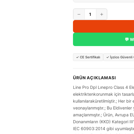
1
💬 W
✓
CE Sertifikalı
✓
İyzico Güvenl
ÜRÜN AÇIKLAMASI
Line Pro Dpl Lınepro Class 4 Ele
elektriktenkorunmak için tasar
kullanılaraküretilmiştir.; Her bir 
veonaylanmıştır.; Bu Eldivenler y
amaçlanmıştır.; Ürün, Avrupa E
Donanımların (KKD) Kategori III
IEC 60903:2014 gibi uyumlaştır