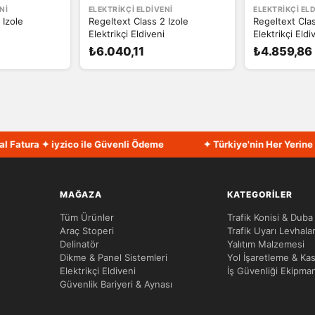
NI
ELEKTRIKÇI ELDIVENI
ELEKTRIKÇI EL
 Izole
Regeltext Class 2 Izole
Regeltext Clas
Elektrikçi Eldiveni
Elektrikçi Eldi
₺6.040,11
₺4.859,86
ura ✦ iyzico ile Güvenli Ödeme
✦ Türkiye'nin Her Yerine Hızlı
MAĞAZA
KATEGORILER
Tüm Ürünler
Trafik Konisi & Duba
Araç Stoperi
Trafik Uyarı Levhalar
Delinatör
Yalıtım Malzemesi
Dikme & Panel Sistemleri
Yol İşaretleme & Kas
Elektrikçi Eldiveni
İş Güvenliği Ekipman
Güvenlik Bariyeri & Aynası