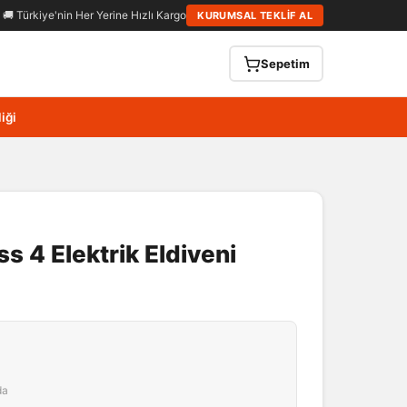
🚚 Türkiye'nin Her Yerine Hızlı Kargo
KURUMSAL TEKLİF AL
Sepetim
iği
ss 4 Elektrik Eldiveni
da