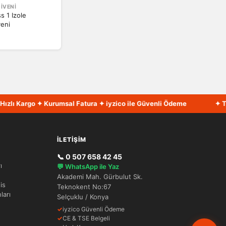
DIVENI
s 1 Izole
veni
 Kargo ✦ Kurumsal Fatura ✦ iyzico ile Güvenli Ödeme
✦ Türkiye
İLETIŞIM
📞 0 507 658 42 45
ı
💬 WhatsApp ile Yaz
Akademi Mah. Gürbulut Sk.
is
Teknokent No:67
ları
Selçuklu / Konya
✓
iyzico Güvenli Ödeme
✓
CE & TSE Belgeli