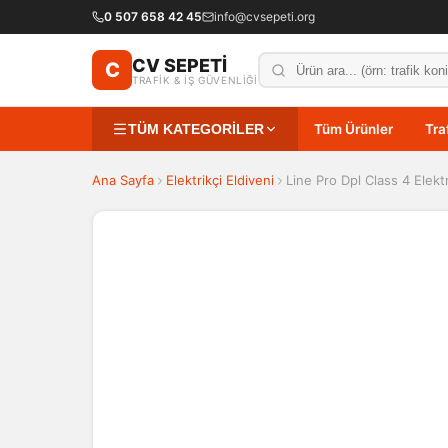
0 507 658 42 45
info@cvsepeti.org
CV SEPETİ
C
TRAFİK & İŞ GÜVENLİĞİ
TÜM KATEGORİLER
Tüm Ürünler
Tra
Ana Sayfa
Elektrikçi Eldiveni
Line Pro Dpl Class 4 Elektr