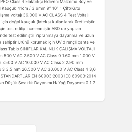
NEPRO Class 4 Elektrikçi Eldiveni Malzeme Boy ve
l Kauçuk 41cm / 3,6mm 9″ 10″ 1 Çift/Kutu
ma voltajı 36.000 V AC CLASS 4 Test Voltajı:
in doğal kauçuk (lateks) kullanılarak üretilmiştir
 için test edilip incelenmiştir ABD de yapılan
rinde test edilmiştir Yıpranmaya dayanma ve uzun
ya sahiptir Ürünü korumak için UV dirençli çanta ve
r Class Tablo SINIFLAR KALINLIK ÇALIŞMA VOLTAJI
m 500 V AC 2.500 V AC Class 0 1.60 mm 1.000 V
m 7.500 V AC 10.000 V AC Class 2 2.90 mm
s 3 3.5 mm 26.500 V AC 30.000 V AC Class 4 3,6
C STANDARTLAR EN 60903:2003 IEC 60903:2014
şırı Düşük Sıcaklık Dayanımı H: Yağ Dayanımı 0 1 2