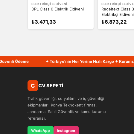
ELEKTRIKÇI ELDIVENI
ELEKTRIKÇI ELDIVE
DPL Class 0 Elektrik Eldiveni
Regeltext Class 3
Elektrikçi Eldiveni
₺3.471,33
₺6.873,22
nli Ödeme
✦ Türkiye'nin Her Yerine Hızlı Kargo ✦ Kurumsal Fat
C
CV SEPETİ
Trafik güvenliği, su yalıtımı ve iş güvenliği
ekipmanları. Konya Teknokent firması.
Jandarma, Sahil Güvenlik ve kamu kurumu
referanslı.
WhatsApp
Instagram