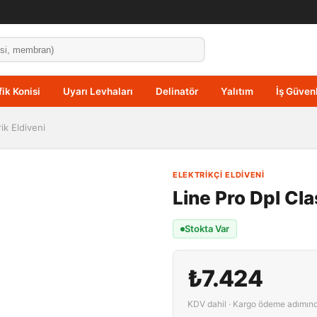
fik Konisi
Uyarı Levhaları
Delinatör
Yalıtım
İş Güvenl
ik Eldiveni
ELEKTRIKÇI ELDIVENI
Line Pro Dpl Cla
Stokta Var
₺7.424
KDV dahil · Kargo ödeme adımın