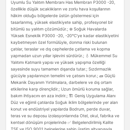
Uyumlu Su Yalıtım Membranı Has Membran P3000 -20,
özellikle düşük sıcaklıkların ve zorlu hava koşullarının
hâkim olduğu bölgelerde üstün göstermesi için
tasarlanmış, yüksek elastikiyete sahip, profesyonel bir
bitümlü su yalıtım çözümüdür.; ❄️ Soğuk Havalarda
Yüksek Esneklik P3000 -20, -20°C'ye kadar elastikiyetini
kaybetmeyen özel formülüyle, donma riski bulunan
çatılar, teraslar ve dış cephelerde çatlama ve kopma
yapmadan uzun yıllar işlevini sürdürür.; 💧 Mükemmel Su
Yalıtımı Katmanlı yapısı ve yüksek yapışma özelliği
sayesinde suyu tamamen dışarıda tutar.; Sızdırmazlık
gücüyle yapılarınızın temelini ve çatısını korur.; 🧱 Güçlü
Mekanik Dayanım Yırtılmalara, darbelere ve dış ortam
etkilerine karşı dirençlidir.; Uzun ömürlü koruma sağlar,
bakım ihtiyacını en aza indirir.; 🏗️ Geniş Uygulama Alanı
Düz ve eğimli çatılarda Soğuk iklim bölgelerinde yer alan
konut ve endüstriyel yapılarda Bodrum, perde duvar,
teras ve su deposu izolasyonlarında Otel, okul, fabrika ve
kentsel dönüşüm projelerinde ✅ Belgelendirilmiş Kalite
TSE ve ISO 9001 belgelerine sahip üretim altyapısıyla