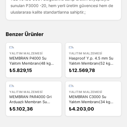
sunulan P3000 -20, hem yerli üretim güvencesi hem de
uluslararası kalite standartlarına sahiptir.;
Benzer Ürünler
YALITIM MALZEMESI
YALITIM MALZEMESI
MEMBRAN P4000 Su
Hasproof Y.p. 4.5 mm Su
Yalıtım Membranı(48 kg
Yalıtım Membranı(52 kg
10M²)
10M²)
₺5.829,15
₺12.569,78
YALITIM MALZEMESI
YALITIM MALZEMESI
MEMBRAN PAR4000 Gri
MEMBRAN C3000 Su
Arduazlı Membran Su
Yalıtım Membranı(34 kg
Yalıtım Membranı (44KG
10M²)
₺5.102,36
₺4.203,00
10M²) 4 mm