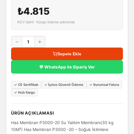
₺4.815
KDV dahil · Kargo ödeme adımında
1
Sepete Ekle
💬 WhatsApp ile Sipariş Ver
✓
CE Sertifikalı
✓
İyzico Güvenli Ödeme
✓
Kurumsal Fatura
✓
Hızlı Kargo
ÜRÜN AÇIKLAMASI
Has Membran P3000-20 Su Yalıtım Membranı(30 kg
10M²) Has Membran P3000 -20 – Soğuk İklimlere