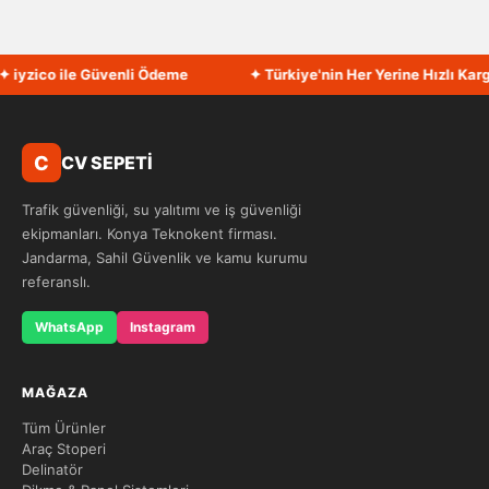
iyzico ile Güvenli Ödeme
✦ Türkiye'nin Her Yerine Hızlı Kargo
C
CV SEPETİ
Trafik güvenliği, su yalıtımı ve iş güvenliği
ekipmanları. Konya Teknokent firması.
Jandarma, Sahil Güvenlik ve kamu kurumu
referanslı.
WhatsApp
Instagram
MAĞAZA
Tüm Ürünler
Araç Stoperi
Delinatör