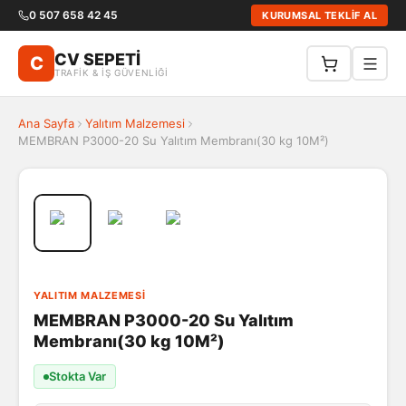
0 507 658 42 45
KURUMSAL TEKLİF AL
CV SEPETİ
C
TRAFİK & İŞ GÜVENLİĞİ
Ana Sayfa
Yalıtım Malzemesi
MEMBRAN P3000-20 Su Yalıtım Membranı(30 kg 10M²)
YALITIM MALZEMESI
MEMBRAN P3000-20 Su Yalıtım
Membranı(30 kg 10M²)
Stokta Var