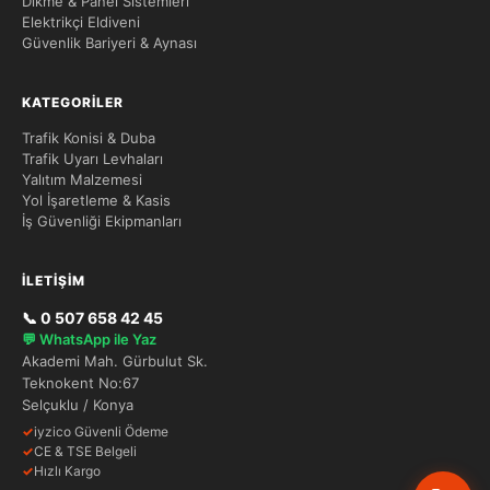
Dikme & Panel Sistemleri
Elektrikçi Eldiveni
Güvenlik Bariyeri & Aynası
KATEGORILER
Trafik Konisi & Duba
Trafik Uyarı Levhaları
Yalıtım Malzemesi
Yol İşaretleme & Kasis
İş Güvenliği Ekipmanları
İLETIŞIM
📞 0 507 658 42 45
💬 WhatsApp ile Yaz
Akademi Mah. Gürbulut Sk.
Teknokent No:67
Selçuklu / Konya
✓
iyzico Güvenli Ödeme
✓
CE & TSE Belgeli
✓
Hızlı Kargo