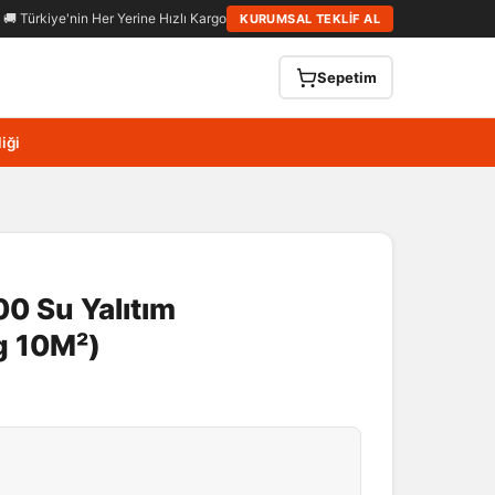
🚚 Türkiye'nin Her Yerine Hızlı Kargo
KURUMSAL TEKLİF AL
Sepetim
iği
 Su Yalıtım
g 10M²)