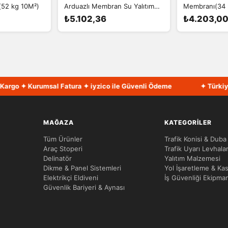
(52 kg 10M²)
Arduazlı Membran Su Yalıtım
Membranı(34 
Membranı (44KG 10M²) 4 mm
₺5.102,36
₺4.203,0
rgo ✦ Kurumsal Fatura ✦ iyzico ile Güvenli Ödeme
✦ Türkiye'ni
MAĞAZA
KATEGORILER
Tüm Ürünler
Trafik Konisi & Duba
Araç Stoperi
Trafik Uyarı Levhalar
Delinatör
Yalıtım Malzemesi
Dikme & Panel Sistemleri
Yol İşaretleme & Kas
Elektrikçi Eldiveni
İş Güvenliği Ekipman
Güvenlik Bariyeri & Aynası