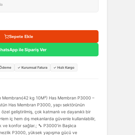
da
Sepete Ekle
hatsApp ile Sipariş Ver
i Ödeme
✓
Kurumsal Fatura
✓
Hızlı Kargo
m Membranı(42 kg 10M²) Has Membran P3000 –
Üstün Has Membran P3000, yapı sektörünün
 özel geliştirilmiş, çok katmanlı ve dayanıklı bir
Hem iç hem dış mekanlarda güvenle kullanılabilir,
 ve konfor sağlar.; 🔧 P3000’in Başlıca
çirmezlik P3000, yüksek yapışma gücü ve