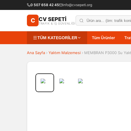
0 507 658 42 45
info@cvsepeti.org
CV SEPETİ
C
TRAFİK & İŞ GÜVENLİĞİ
TÜM KATEGORİLER
Tüm Ürünler
Tra
Ana Sayfa
Yalıtım Malzemesi
MEMBRAN P3000 Su Yalıt