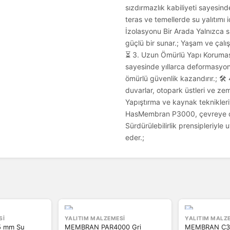
sızdırmazlık kabiliyeti sayesind
teras ve temellerde su yalıtımı i
İzolasyonu Bir Arada Yalnızca s
güçlü bir sunar.; Yaşam ve çalış
⏳ 3. Uzun Ömürlü Yapı Koruması
sayesinde yıllarca deformasyon 
ömürlü güvenlik kazandırır.; 🛠
duvarlar, otopark üstleri ve zemi
Yapıştırma ve kaynak teknikleriy
HasMembran P3000, çevreye duy
Sürdürülebilirlik prensipleriyle
eder.;
SI
YALITIM MALZEMESI
YALITIM MALZ
.5 mm Su
MEMBRAN PAR4000 Gri
MEMBRAN C30