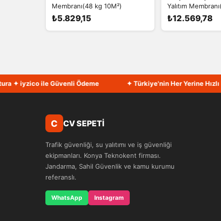
Membranı(48 kg 10M²)
Yalıtım Membranı
₺5.829,15
₺12.569,78
 ✦ iyzico ile Güvenli Ödeme
✦ Türkiye'nin Her Yerine Hızlı Ka
C
CV SEPETİ
Trafik güvenliği, su yalıtımı ve iş güvenliği
ekipmanları. Konya Teknokent firması.
Jandarma, Sahil Güvenlik ve kamu kurumu
referanslı.
WhatsApp
Instagram