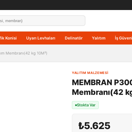
fik Konisi
Uyarı Levhaları
Delinatör
Yalıtım
İş Güvenl
ım Membranı(42 kg 10M²)
YALITIM MALZEMESI
MEMBRAN P3000
Membranı(42 k
Stokta Var
₺5.625