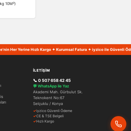
kg 10M²)
0
n Her Yerine Hızlı Kargo ✦ Kurumsal Fatura ✦ iyzico ile Güvenli Ödeme
İLETIŞIM
📞 0 507 658 42 45
ı
💬 WhatsApp ile Yaz
Akademi Mah. Gürbulut Sk.
is
Teknokent No:67
ları
Selçuklu / Konya
✓
iyzico Güvenli Ödeme
✓
CE & TSE Belgeli
✓
Hızlı Kargo