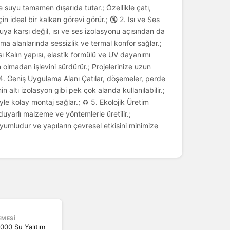
e suyu tamamen dışarıda tutar.; Özellikle çatı,
çin ideal bir kalkan görevi görür.; 🔇 2. Isı ve Ses
uya karşı değil, ısı ve ses izolasyonu açısından da
ma alanlarında sessizlik ve termal konfor sağlar.;
 Kalın yapısı, elastik formülü ve UV dayanımı
olmadan işlevini sürdürür.; Projelerinize uzun
️ 4. Geniş Uygulama Alanı Çatılar, döşemeler, perde
n altı izolasyon gibi pek çok alanda kullanılabilir.;
le kolay montaj sağlar.; ♻️ 5. Ekolojik Üretim
arlı malzeme ve yöntemlerle üretilir.;
 uyumludur ve yapıların çevresel etkisini minimize
EMESI
00 Su Yalıtım