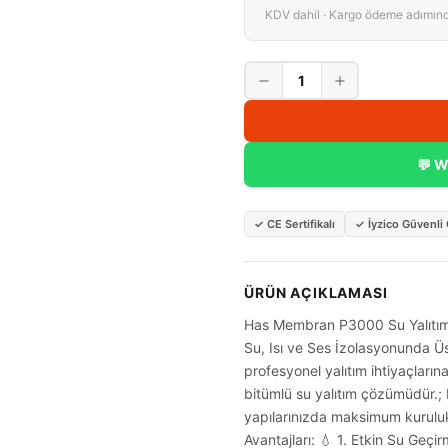
KDV dahil · Kargo ödeme adımın
1
💬 W
✓
CE Sertifikalı
✓
İyzico Güvenl
ÜRÜN AÇIKLAMASI
Has Membran P3000 Su Yalıtı
Su, Isı ve Ses İzolasyonunda 
profesyonel yalıtım ihtiyaçlarına
bitümlü su yalıtım çözümüdür.; 
yapılarınızda maksimum kuruluk
Avantajları: 💧 1. Etkin Su Ge