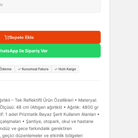
da
Sepete Ekle
hatsApp ile Sipariş Ver
i Ödeme
✓
Kurumsal Fatura
✓
Hızlı Kargo
lıklı – Tek Reflektifli Ürün Özellikleri • Materyal:
lçüsü: 48 cm (Altıgen ağırlıklı) • Ağırlık: 4800 gr
f: 1 adet Prizmatik Beyaz Şerit Kullanım Alanları •
çalışmaları • Şantiye, otopark, okul ve hastane
ündüz ve gece farkındalık gerektiren
, geçici düzenlemeler ve etkinlik bölgeleri