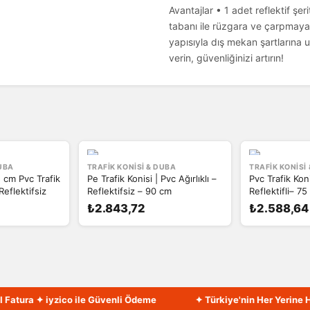
Avantajlar • 1 adet reflektif şer
tabanı ile rüzgara ve çarpmaya
yapısıyla dış mekan şartlarına 
verin, güvenliğinizi artırın!
DUBA
TRAFIK KONISI & DUBA
TRAFIK KONISI
cm Pvc Trafik
Pe Trafik Konisi | Pvc Ağırlıklı –
Pvc Trafik Koni
 Reflektifsiz
Reflektifsiz – 90 cm
Reflektifli– 7
₺2.843,72
₺2.588,64
ura ✦ iyzico ile Güvenli Ödeme
✦ Türkiye'nin Her Yerine Hızlı