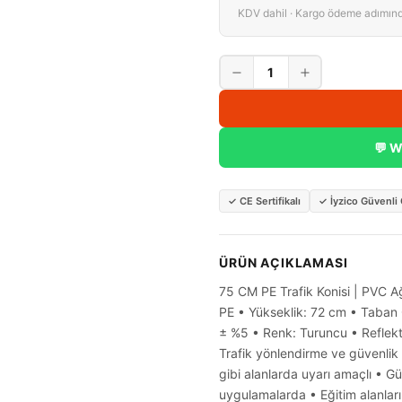
KDV dahil · Kargo ödeme adımın
1
💬 W
✓
CE Sertifikalı
✓
İyzico Güvenl
ÜRÜN AÇIKLAMASI
75 CM PE Trafik Konisi | PVC Ağır
PE • Yükseklik: 72 cm • Taban Ö
± %5 • Renk: Turuncu • Reflekti
Trafik yönlendirme ve güvenlik 
gibi alanlarda uyarı amaçlı • G
uygulamalarda • Eğitim alanları