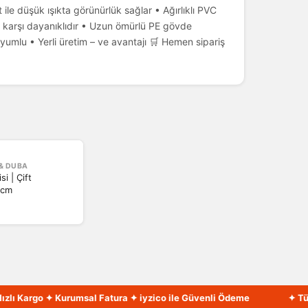
it ile düşük ışıkta görünürlük sağlar • Ağırlıklı PVC
 karşı dayanıklıdır • Uzun ömürlü PE gövde
uyumlu • Yerli üretim – ve avantajı 🛒 Hemen sipariş
 & DUBA
si | Çift
5 cm
 Kargo ✦ Kurumsal Fatura ✦ iyzico ile Güvenli Ödeme
✦ Türkiye