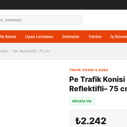
fik Konisi
Uyarı Levhaları
Delinatör
Yalıtım
İş Güvenl
rlıklı – Tek Reflektifli– 75 cm
TRAFIK KONISI & DUBA
Pe Trafik Konisi 
Reflektifli– 75 
Stokta Var
₺2.242