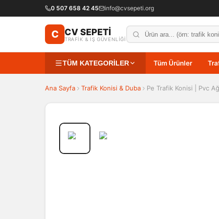
0 507 658 42 45
info@cvsepeti.org
CV SEPETİ
C
TRAFİK & İŞ GÜVENLİĞİ
TÜM KATEGORİLER
Tüm Ürünler
Tra
Ana Sayfa
Trafik Konisi & Duba
Pe Trafik Konisi | Pvc Ağı