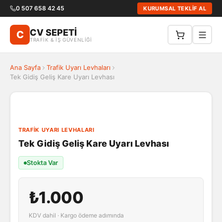
0 507 658 42 45
KURUMSAL TEKLİF AL
CV SEPETİ
C
TRAFİK & İŞ GÜVENLİĞİ
Ana Sayfa
Trafik Uyarı Levhaları
Tek Gidiş Geliş Kare Uyarı Levhası
TRAFIK UYARI LEVHALARI
Tek Gidiş Geliş Kare Uyarı Levhası
Stokta Var
₺1.000
KDV dahil · Kargo ödeme adımında