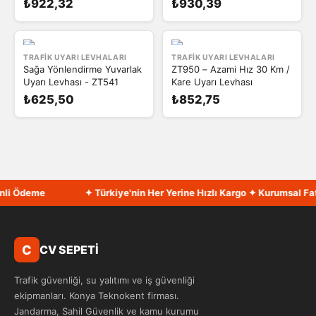
₺922,32
₺930,39
TRAFIK UYARI LEVHALARI
TRAFIK UYARI LEVHALARI
Sağa Yönlendirme Yuvarlak
ZT950 – Azami Hız 30 Km /
Uyarı Levhası - ZT541
Kare Uyarı Levhası
₺625,50
₺852,75
li Ödeme
✦ Türkiye'nin Her Yerine Hızlı Kargo ✦ Kurumsal Fatu
C
CV SEPETİ
Trafik güvenliği, su yalıtımı ve iş güvenliği
ekipmanları. Konya Teknokent firması.
Jandarma, Sahil Güvenlik ve kamu kurumu