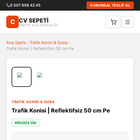
0 507 658 42 45
KURUMSAL TEKLİF AL
CV SEPETİ
C
TRAFİK & İŞ GÜVENLİĞİ
Ana Sayfa
Trafik Konisi & Duba
Trafik Konisi | Reflektifsiz 50 cm Pe
TRAFIK KONISI & DUBA
Trafik Konisi | Reflektifsiz 50 cm Pe
Stokta Var