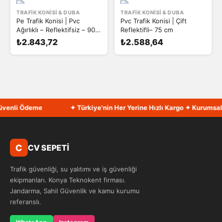
TRAFIK KONISI & DUBA
TRAFIK KONISI & DUBA
Pe Trafik Konisi | Pvc
Pvc Trafik Konisi | Çift
Ağırlıklı – Reflektifsiz – 90
Reflektifli– 75 cm
cm
₺2.843,72
₺2.588,64
venli Ödeme
✦ Türkiye'nin Her Yerine Hızlı Kargo ✦ Kurumsal F
C
CV SEPETİ
Trafik güvenliği, su yalıtımı ve iş güvenliği
ekipmanları. Konya Teknokent firması.
Jandarma, Sahil Güvenlik ve kamu kurumu
referanslı.