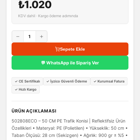
₺1.020
KDV dahil · Kargo ödeme adımında
1
Sepete Ekle
💬 WhatsApp ile Sipariş Ver
✓
CE Sertifikalı
✓
İyzico Güvenli Ödeme
✓
Kurumsal Fatura
✓
Hızlı Kargo
ÜRÜN AÇIKLAMASI
502808ECO – 50 CM PE Trafik Konisi | Reflektifsiz Ürün
Özellikleri • Materyal: PE (Polietilen) • Yükseklik: 50 cm •
Taban Ölçüsü: 28 cm (Sekizgen) • Ağırlık: 900 gr ± %5 •