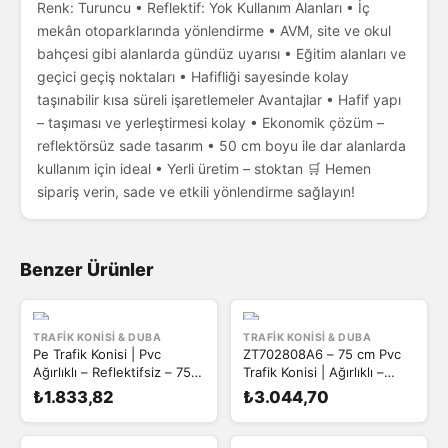
Renk: Turuncu • Reflektif: Yok Kullanım Alanları • İç
mekân otoparklarında yönlendirme • AVM, site ve okul
bahçesi gibi alanlarda gündüz uyarısı • Eğitim alanları ve
geçici geçiş noktaları • Hafifliği sayesinde kolay
taşınabilir kısa süreli işaretlemeler Avantajlar • Hafif yapı
– taşıması ve yerleştirmesi kolay • Ekonomik çözüm –
reflektörsüz sade tasarım • 50 cm boyu ile dar alanlarda
kullanım için ideal • Yerli üretim – stoktan 🛒 Hemen
sipariş verin, sade ve etkili yönlendirme sağlayın!
Benzer Ürünler
TRAFIK KONISI & DUBA
TRAFIK KONISI & DUBA
Pe Trafik Konisi | Pvc
ZT702808A6 – 75 cm Pvc
Ağırlıklı – Reflektifsiz – 75
Trafik Konisi | Ağırlıklı –
cm
Reflektifsiz
₺1.833,82
₺3.044,70