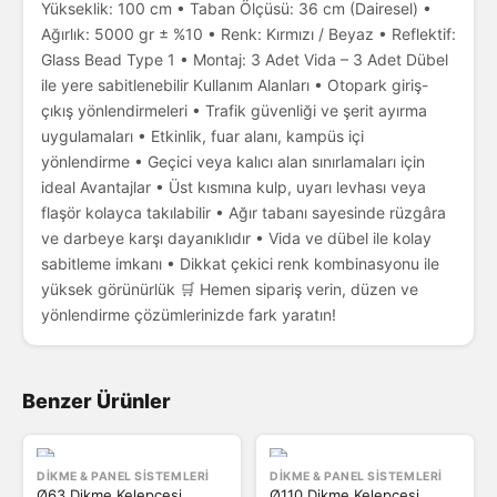
Yükseklik: 100 cm • Taban Ölçüsü: 36 cm (Dairesel) •
Ağırlık: 5000 gr ± %10 • Renk: Kırmızı / Beyaz • Reflektif:
Glass Bead Type 1 • Montaj: 3 Adet Vida – 3 Adet Dübel
ile yere sabitlenebilir Kullanım Alanları • Otopark giriş-
çıkış yönlendirmeleri • Trafik güvenliği ve şerit ayırma
uygulamaları • Etkinlik, fuar alanı, kampüs içi
yönlendirme • Geçici veya kalıcı alan sınırlamaları için
ideal Avantajlar • Üst kısmına kulp, uyarı levhası veya
flaşör kolayca takılabilir • Ağır tabanı sayesinde rüzgâra
ve darbeye karşı dayanıklıdır • Vida ve dübel ile kolay
sabitleme imkanı • Dikkat çekici renk kombinasyonu ile
yüksek görünürlük 🛒 Hemen sipariş verin, düzen ve
yönlendirme çözümlerinizde fark yaratın!
Benzer Ürünler
DIKME & PANEL SISTEMLERI
DIKME & PANEL SISTEMLERI
Ø63 Dikme Kelepçesi
Ø110 Dikme Kelepçesi