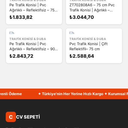
TRAFIK KONISI & DUBA
TRAFIK KONISI & DUBA
Pe Trafik Konisi | Pvc
ZT702808A6 – 75 cm Pvc
Ağırlıklı – Reflektifsiz – 75
Trafik Konisi | Ağırlıklı –
cm
Reflektifsiz
₺1.833,82
₺3.044,70
TRAFIK KONISI & DUBA
TRAFIK KONISI & DUBA
Pe Trafik Konisi | Pvc
Pvc Trafik Konisi | Çift
Ağırlıklı – Reflektifsiz – 90
Reflektifli– 75 cm
cm
₺2.843,72
₺2.588,64
nli Ödeme
✦ Türkiye'nin Her Yerine Hızlı Kargo ✦ Kurumsal Fat
C
CV SEPETİ