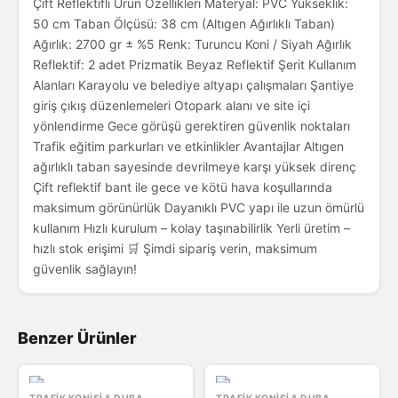
Çift Reflektifli Ürün Özellikleri Materyal: PVC Yükseklik:
50 cm Taban Ölçüsü: 38 cm (Altıgen Ağırlıklı Taban)
Ağırlık: 2700 gr ± %5 Renk: Turuncu Koni / Siyah Ağırlık
Reflektif: 2 adet Prizmatik Beyaz Reflektif Şerit Kullanım
Alanları Karayolu ve belediye altyapı çalışmaları Şantiye
giriş çıkış düzenlemeleri Otopark alanı ve site içi
yönlendirme Gece görüşü gerektiren güvenlik noktaları
Trafik eğitim parkurları ve etkinlikler Avantajlar Altıgen
ağırlıklı taban sayesinde devrilmeye karşı yüksek direnç
Çift reflektif bant ile gece ve kötü hava koşullarında
maksimum görünürlük Dayanıklı PVC yapı ile uzun ömürlü
kullanım Hızlı kurulum – kolay taşınabilirlik Yerli üretim –
hızlı stok erişimi 🛒 Şimdi sipariş verin, maksimum
güvenlik sağlayın!
Benzer Ürünler