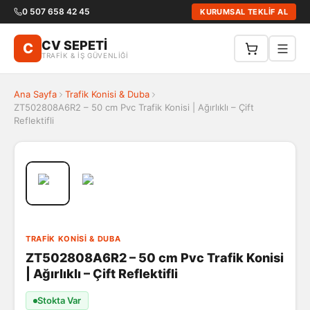
0 507 658 42 45
KURUMSAL TEKLİF AL
CV SEPETİ
C
TRAFİK & İŞ GÜVENLİĞİ
Ana Sayfa
Trafik Konisi & Duba
ZT502808A6R2 – 50 cm Pvc Trafik Konisi | Ağırlıklı – Çift
Reflektifli
TRAFIK KONISI & DUBA
ZT502808A6R2 – 50 cm Pvc Trafik Konisi
| Ağırlıklı – Çift Reflektifli
Stokta Var