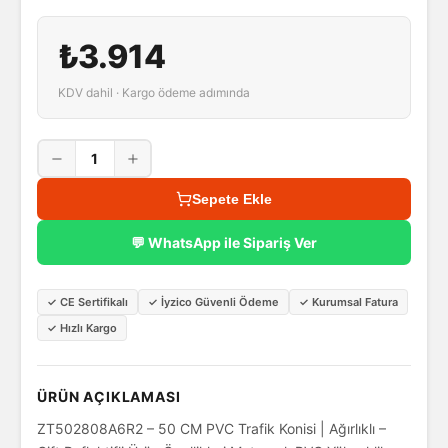
₺3.914
KDV dahil · Kargo ödeme adımında
1
Sepete Ekle
💬 WhatsApp ile Sipariş Ver
✓
CE Sertifikalı
✓
İyzico Güvenli Ödeme
✓
Kurumsal Fatura
✓
Hızlı Kargo
ÜRÜN AÇIKLAMASI
ZT502808A6R2 – 50 CM PVC Trafik Konisi | Ağırlıklı –