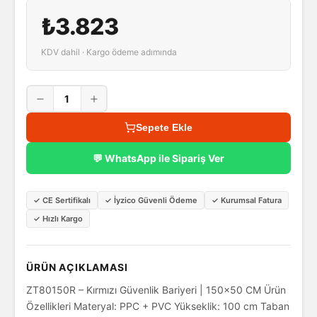
₺3.823
KDV dahil · Kargo ödeme adımında
1
Sepete Ekle
💬 WhatsApp ile Sipariş Ver
✓
CE Sertifikalı
✓
İyzico Güvenli Ödeme
✓
Kurumsal Fatura
✓
Hızlı Kargo
ÜRÜN AÇIKLAMASI
ZT80150R – Kırmızı Güvenlik Bariyeri | 150x50 CM Ürün
Özellikleri Materyal: PPC + PVC Yükseklik: 100 cm Taban