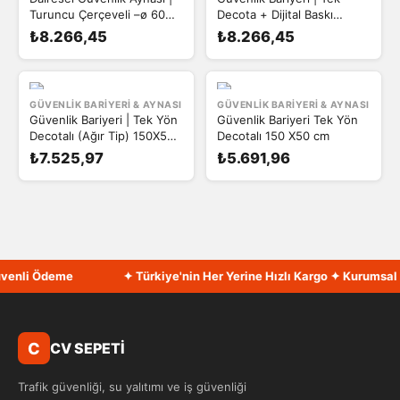
Turuncu Çerçeveli –ø 60
Decota + Dijital Baskı
cm
150X50 cm
₺8.266,45
₺8.266,45
GÜVENLIK BARIYERI & AYNASI
GÜVENLIK BARIYERI & AYNASI
Güvenlik Bariyeri | Tek Yön
Güvenlik Bariyeri Tek Yön
Decotalı (Ağır Tip) 150X50
Decotalı 150 X50 cm
cm
₺7.525,97
₺5.691,96
enli Ödeme
✦ Türkiye'nin Her Yerine Hızlı Kargo ✦ Kurumsal Fa
C
CV SEPETİ
Trafik güvenliği, su yalıtımı ve iş güvenliği