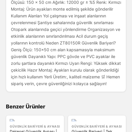
Ölçüsü: 150 × 50 cm Ağırlık: 12000 gr ± %5 Renk: Kırmızı
Montaj: Ürün ayakları monte edilmiş şekilde gönderilir
Kullanım Alanları Yol çalışması ve inşaat alanlarının
çevrelenmesi Şantiye sahalarında güvenlik sınırlaması
Otopark alanlarında geçici yönlendirme Organizasyon ve
etkinlik alanlarının sınırlandırılması Acil durum geçiş
yollarının kontrolü Neden ZT80150R Güvenlik Bariyeri?
Geniş Ölçü: 150x50 cm alan kapsamasıyla maksimum
güvenlik Dayanıklı Yapı: PPC gövde ve PVC ayaklar ile
zorlu şartlara dayanıklı Kırmızı Uyarı Rengi: Yüksek dikkat
çekicilik Hazır Montaj: Ayakları kurulu olarak gönderildiği
için hızlı kullanım Yerli Üretim:, kaliteli malzeme 🛒 Hemen
sipariş verin, çevre güvenliğinizi kolayca sağlayın!
Benzer Ürünler
GÜVENLIK BARIYERI & AYNASI
GÜVENLIK BARIYERI & AYNASI
Dairesel Güvenlik Aynası |
Güvenlik Bariyeri | Tek