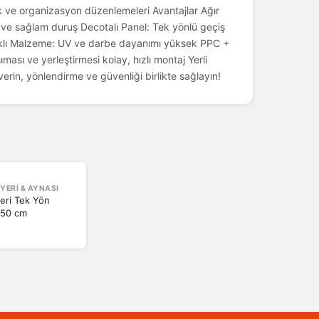
lik ve organizasyon düzenlemeleri Avantajlar Ağır
it ve sağlam duruş Decotalı Panel: Tek yönlü geçiş
ıklı Malzeme: UV ve darbe dayanımı yüksek PPC +
ası ve yerleştirmesi kolay, hızlı montaj Yerli
 verin, yönlendirme ve güvenliği birlikte sağlayın!
YERI & AYNASI
yeri Tek Yön
X50 cm