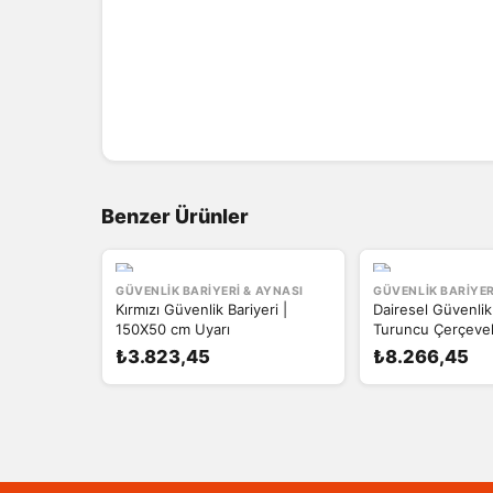
Benzer Ürünler
GÜVENLIK BARIYERI & AYNASI
GÜVENLIK BARIYER
Kırmızı Güvenlik Bariyeri |
Dairesel Güvenlik
150X50 cm Uyarı
Turuncu Çerçevel
₺3.823,45
₺8.266,45