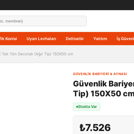
fik Konisi
Uyarı Levhaları
Delinatör
Yalıtım
İş Güvenl
 | Tek Yön Decotalı (Ağır Tip) 150X50 cm
GÜVENLIK BARIYERI & AYNASI
Güvenlik Bariyer
Tip) 150X50 c
Stokta Var
₺7.526