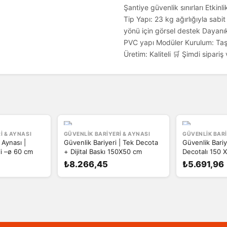
Şantiye güvenlik sınırları Etkin
Tip Yapı: 23 kg ağırlığıyla sab
yönü için görsel destek Dayan
PVC yapı Modüler Kurulum: Taşım
Üretim: Kaliteli 🛒 Şimdi sipariş
I & AYNASI
GÜVENLIK BARIYERI & AYNASI
GÜVENLIK BARI
 Aynası |
Güvenlik Bariyeri | Tek Decota
Güvenlik Bari
i –ø 60 cm
+ Dijital Baskı 150X50 cm
Decotalı 150 
₺8.266,45
₺5.691,96