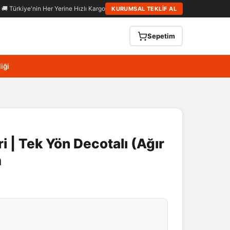
🚚 Türkiye'nin Her Yerine Hızlı Kargo
KURUMSAL TEKLİF AL
Sepetim
iği
i | Tek Yön Decotalı (Ağır
m