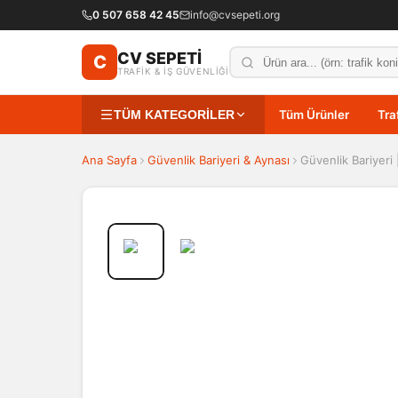
0 507 658 42 45
info@cvsepeti.org
CV SEPETİ
C
TRAFİK & İŞ GÜVENLİĞİ
TÜM KATEGORİLER
Tüm Ürünler
Tra
Ana Sayfa
Güvenlik Bariyeri & Aynası
Güvenlik Bariyeri