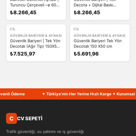
Turuncu Çerçeveli –ø 60
Decota + Dijital Baskı
cm
150X50 cm
₺8.266,45
₺8.266,45
GÜVENLIK BARIYERI & AYNASI
GÜVENLIK BARIYERI & AYNASI
Güvenlik Bariyeri | Tek Yön
Güvenlik Bariyeri Tek Yön
Decotalı (Ağır Tip) 150X50
Decotalı 150 X50 cm
cm
₺7.525,97
₺5.691,96
enli Ödeme
✦ Türkiye'nin Her Yerine Hızlı Kargo ✦ Kurumsal Fa
C
CV SEPETİ
Trafik güvenliği, su yalıtımı ve iş güvenliği