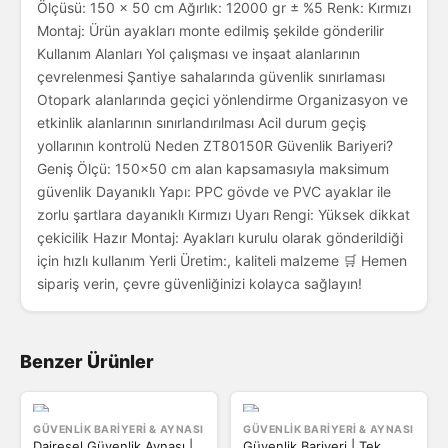
Ölçüsü: 150 × 50 cm Ağırlık: 12000 gr ± %5 Renk: Kırmızı
Montaj: Ürün ayakları monte edilmiş şekilde gönderilir
Kullanım Alanları Yol çalışması ve inşaat alanlarının
çevrelenmesi Şantiye sahalarında güvenlik sınırlaması
Otopark alanlarında geçici yönlendirme Organizasyon ve
etkinlik alanlarının sınırlandırılması Acil durum geçiş
yollarının kontrolü Neden ZT80150R Güvenlik Bariyeri?
Geniş Ölçü: 150x50 cm alan kapsamasıyla maksimum
güvenlik Dayanıklı Yapı: PPC gövde ve PVC ayaklar ile
zorlu şartlara dayanıklı Kırmızı Uyarı Rengi: Yüksek dikkat
çekicilik Hazır Montaj: Ayakları kurulu olarak gönderildiği
için hızlı kullanım Yerli Üretim:, kaliteli malzeme 🛒 Hemen
sipariş verin, çevre güvenliğinizi kolayca sağlayın!
Benzer Ürünler
GÜVENLIK BARIYERI & AYNASI
GÜVENLIK BARIYERI & AYNASI
Dairesel Güvenlik Aynası |
Güvenlik Bariyeri | Tek