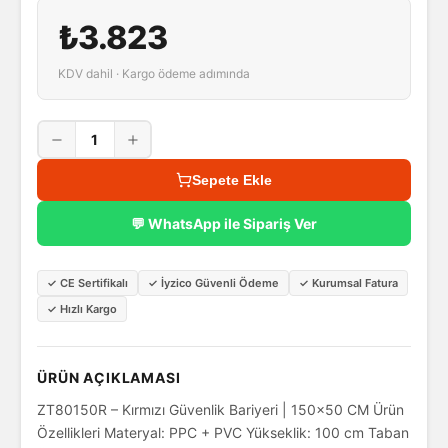
₺3.823
KDV dahil · Kargo ödeme adımında
1
Sepete Ekle
💬 WhatsApp ile Sipariş Ver
✓
CE Sertifikalı
✓
İyzico Güvenli Ödeme
✓
Kurumsal Fatura
✓
Hızlı Kargo
ÜRÜN AÇIKLAMASI
ZT80150R – Kırmızı Güvenlik Bariyeri | 150x50 CM Ürün
Özellikleri Materyal: PPC + PVC Yükseklik: 100 cm Taban